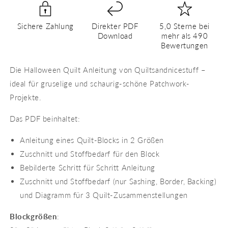
PDF
PDF
Quilt
Quilt
Sichere Zahlung
Direkter PDF
5,0 Sterne bei
Block
Block
Download
mehr als 490
Anleitung
Anleitung
Bewertungen
Die Halloween Quilt Anleitung von Quiltsandnicestuff –
ideal für gruselige und schaurig-schöne Patchwork-
Projekte.
Das PDF beinhaltet:
Anleitung eines Quilt-Blocks in 2 Größen
Zuschnitt und Stoffbedarf für den Block
Bebilderte Schritt für Schritt Anleitung
Zuschnitt und Stoffbedarf (nur Sashing, Border, Backing)
und Diagramm für 3 Quilt-Zusammenstellungen
Blockgrößen
: