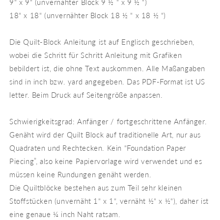
9“ x 9“ (unvernähter Block 9 ½ “ x 9 ½ “)
18“ x 18“ (unvernähter Block 18 ½ “ x 18 ½ “)
Die Quilt-Block Anleitung ist auf Englisch geschrieben,
wobei die Schritt für Schritt Anleitung mit Grafiken
bebildert ist, die ohne Text auskommen. Alle Maßangaben
sind in inch bzw. yard angegeben. Das PDF-Format ist US
letter. Beim Druck auf Seitengröße anpassen.
Schwierigkeitsgrad: Anfänger / fortgeschrittene Anfänger.
Genäht wird der Quilt Block auf traditionelle Art, nur aus
Quadraten und Rechtecken. Kein “Foundation Paper
Piecing”, also keine Papiervorlage wird verwendet und es
müssen keine Rundungen genäht werden.
Die Quiltblöcke bestehen aus zum Teil sehr kleinen
Stoffstücken (unvernäht 1“ x 1“, vernäht ½“ x ½“), daher ist
eine genaue ¼ inch Naht ratsam.