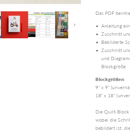
Das PDF beinhal
Anleitung ei
Zuschnitt un
Bebilderte Sc
Zuschnitt und
und Diagram
Blockgröße
Blockgrößen
:
9“ x 9“ (unvernä
18“ x 18“ (unver
Die Quilt-Block
wobei die Schrit
bebildert ist, 