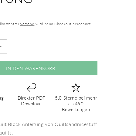
ndkostenfrei
Versand
wird beim Checkout berechnet
Erhöhe
die
Menge
für
IN DEN WARENKORB
Traktor
Vintage
–
PDF
ng
Direkter PDF
5,0 Sterne bei mehr
Quilt
Download
als 490
Block
Bewertungen
Anleitung
ilt Block Anleitung von Quiltsandnicestuff
uilts.