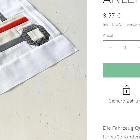
Normaler
3,57 €
Preis
inkl. MwSt. | versa
Anzahl
Verringere
die
Menge
für
Traktor
Vintage
–
PDF
Sichere Zahlu
Quilt
Block
Anleitung
Die Fahrzeug Qu
für süße Kinderq