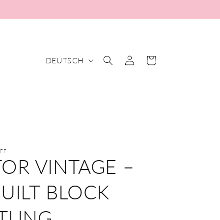
S
DEUTSCH
Einloggen
Warenkorb
P
R
A
C
H
E
FF
OR VINTAGE –
UILT BLOCK
ITUNG