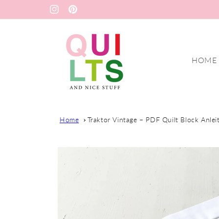
Direkt
zum
Instagram
Pinterest
Inhalt
HOME
Home
Traktor Vintage – PDF Quilt Block Anlei
Zu
Produktinformationen
springen