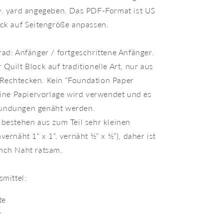
w. yard angegeben. Das PDF-Format ist US
uck auf Seitengröße anpassen.
rad: Anfänger / fortgeschrittene Anfänger.
Quilt Block auf traditionelle Art, nur aus
Rechtecken. Kein “Foundation Paper
keine Papiervorlage wird verwendet und es
undungen genäht werden.
 bestehen aus zum Teil sehr kleinen
vernäht 1“ x 1“, vernäht ½“ x ½“), daher ist
nch Naht ratsam.
smittel:
te
r