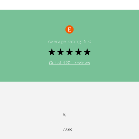
Average rating: 5.0
Out of 490+ reviews
§
AGB