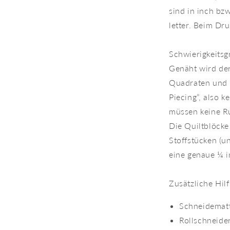
sind in inch bz
letter. Beim Dr
Schwierigkeitsg
Genäht wird der 
Quadraten und 
Piecing”, also 
müssen keine R
Die Quiltblöcke
Stoffstücken (un
eine genaue ¼ i
Zusätzliche Hilf
Schneidemat
Rollschneide