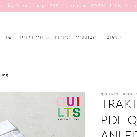
NEW HALLOWEEN QUILT PATTERN IN THE SHOP
PATTERN SHOP
BLOG
CONTACT
ABOUT
tung
QUILTSANDNICESTU
TRAKT
PDF Q
ANLE