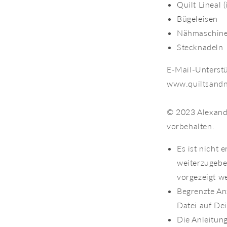
Quilt Lineal (
Bügeleisen
Nähmaschin
Stecknadeln
E-Mail-Unterstü
www.quiltsandn
© 2023 Alexandr
vorbehalten.
Es ist nicht 
weiterzugebe
vorgezeigt w
Begrenzte An
Datei auf De
Die Anleitun