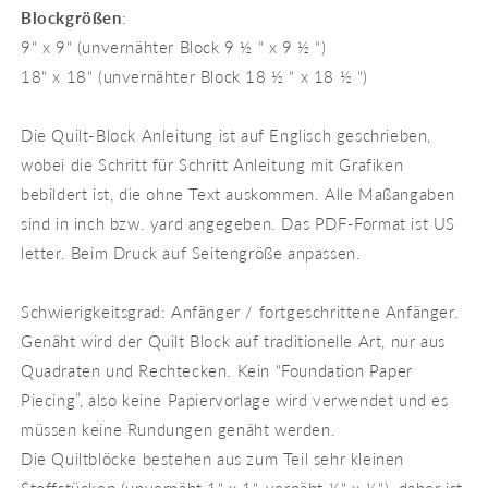
Blockgrößen
:
9“ x 9“ (unvernähter Block 9 ½ “ x 9 ½ “)
18“ x 18“ (unvernähter Block 18 ½ “ x 18 ½ “)
Die Quilt-Block Anleitung ist auf Englisch geschrieben,
wobei die Schritt für Schritt Anleitung mit Grafiken
bebildert ist, die ohne Text auskommen. Alle Maßangaben
sind in inch bzw. yard angegeben. Das PDF-Format ist US
letter. Beim Druck auf Seitengröße anpassen.
Schwierigkeitsgrad: Anfänger / fortgeschrittene Anfänger.
Genäht wird der Quilt Block auf traditionelle Art, nur aus
Quadraten und Rechtecken. Kein “Foundation Paper
Piecing”, also keine Papiervorlage wird verwendet und es
müssen keine Rundungen genäht werden.
Die Quiltblöcke bestehen aus zum Teil sehr kleinen
Stoffstücken (unvernäht 1“ x 1“, vernäht ½“ x ½“), daher ist