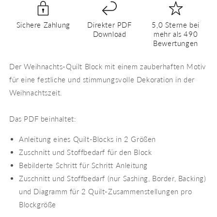
–
–
PDF
PDF
Sichere Zahlung
Direkter PDF
5,0 Sterne bei
Quilt
Quilt
Download
mehr als 490
Block
Block
Bewertungen
Anleitung
Anleitung
Der Weihnachts-Quilt Block mit einem zauberhaften Motiv
für eine festliche und stimmungsvolle Dekoration in der
Weihnachtszeit.
Das PDF beinhaltet:
Anleitung eines Quilt-Blocks in 2 Größen
Zuschnitt und Stoffbedarf für den Block
Bebilderte Schritt für Schritt Anleitung
Zuschnitt und Stoffbedarf (nur Sashing, Border, Backing)
und Diagramm für 2 Quilt-Zusammenstellungen pro
Blockgröße