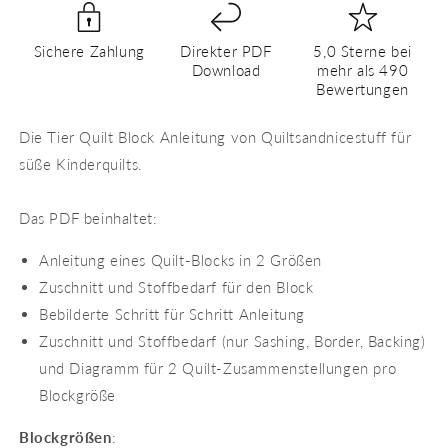
PDF
PDF
Quilt
Quilt
Sichere Zahlung
Direkter PDF
5,0 Sterne bei
Block
Block
Download
mehr als 490
Anleitung
Anleitung
Bewertungen
Die Tier Quilt Block Anleitung von Quiltsandnicestuff für
süße Kinderquilts.
Das PDF beinhaltet:
Anleitung eines Quilt-Blocks in 2 Größen
Zuschnitt und Stoffbedarf für den Block
Bebilderte Schritt für Schritt Anleitung
Zuschnitt und Stoffbedarf (nur Sashing, Border, Backing)
und Diagramm für 2 Quilt-Zusammenstellungen pro
Blockgröße
Blockgrößen
: