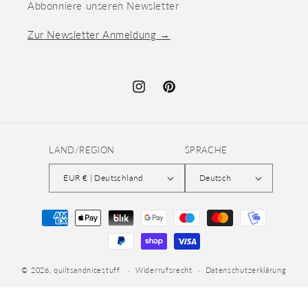
Abbonniere unseren Newsletter
Zur Newsletter Anmeldung →
Instagram
Pinterest
LAND/REGION
SPRACHE
EUR € | Deutschland
Deutsch
Zahlungsmethoden
© 2026,
quiltsandnicestuff
Widerrufsrecht
Datenschutzerklärung
AGB
Versand
Kontaktinformationen
Impressum