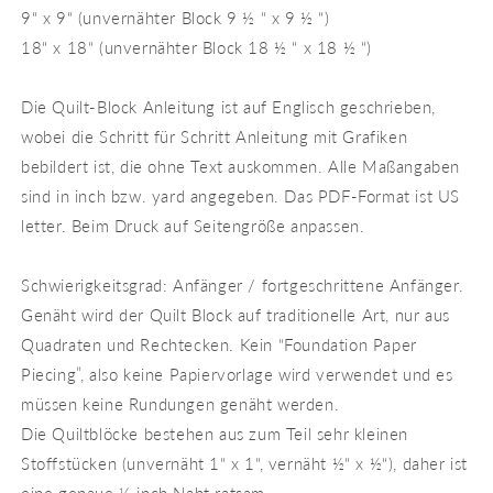
9“ x 9“ (unvernähter Block 9 ½ “ x 9 ½ “)
18“ x 18“ (unvernähter Block 18 ½ “ x 18 ½ “)
Die Quilt-Block Anleitung ist auf Englisch geschrieben,
wobei die Schritt für Schritt Anleitung mit Grafiken
bebildert ist, die ohne Text auskommen. Alle Maßangaben
sind in inch bzw. yard angegeben. Das PDF-Format ist US
letter. Beim Druck auf Seitengröße anpassen.
Schwierigkeitsgrad: Anfänger / fortgeschrittene Anfänger.
Genäht wird der Quilt Block auf traditionelle Art, nur aus
Quadraten und Rechtecken. Kein “Foundation Paper
Piecing”, also keine Papiervorlage wird verwendet und es
müssen keine Rundungen genäht werden.
Die Quiltblöcke bestehen aus zum Teil sehr kleinen
Stoffstücken (unvernäht 1“ x 1“, vernäht ½“ x ½“), daher ist
eine genaue ¼ inch Naht ratsam.