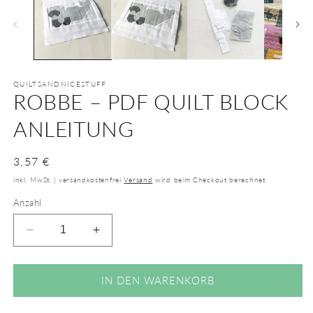
QUILTSANDNICESTUFF
ROBBE – PDF QUILT BLOCK
ANLEITUNG
Normaler
3,57 €
Preis
inkl. MwSt. | versandkostenfrei
Versand
wird beim Checkout berechnet
Anzahl
Verringere
Erhöhe
die
die
Menge
Menge
für
für
IN DEN WARENKORB
Robbe
Robbe
–
–