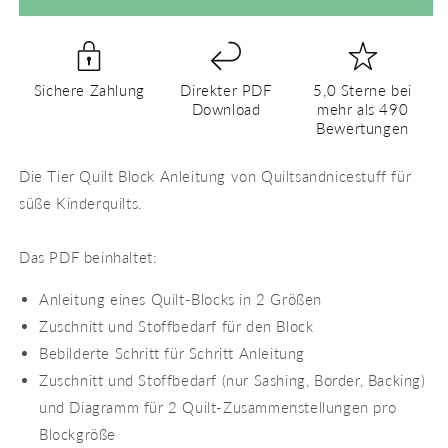
Honigwaben-
Honigwaben-
Kuhfisch
Kuhfisch
–
–
PDF
PDF
Sichere Zahlung
Direkter PDF
5,0 Sterne bei
Quilt
Quilt
Download
mehr als 490
Block
Block
Bewertungen
Anleitung
Anleitung
Die Tier Quilt Block Anleitung von Quiltsandnicestuff für
süße Kinderquilts.
Das PDF beinhaltet:
Anleitung eines Quilt-Blocks in 2 Größen
Zuschnitt und Stoffbedarf für den Block
Bebilderte Schritt für Schritt Anleitung
Zuschnitt und Stoffbedarf (nur Sashing, Border, Backing)
und Diagramm für 2 Quilt-Zusammenstellungen pro
Blockgröße