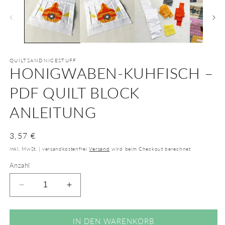
QUILTSANDNICESTUFF
HONIGWABEN-KUHFISCH –
PDF QUILT BLOCK
ANLEITUNG
Normaler
3,57 €
Preis
inkl. MwSt. | versandkostenfrei
Versand
wird beim Checkout berechnet
Anzahl
Verringere
Erhöhe
die
die
Menge
Menge
für
für
IN DEN WARENKORB