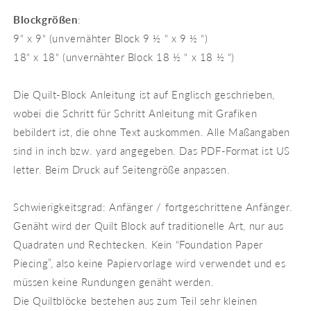
Blockgrößen
:
9“ x 9“ (unvernähter Block 9 ½ “ x 9 ½ “)
18“ x 18“ (unvernähter Block 18 ½ “ x 18 ½ “)
Die Quilt-Block Anleitung ist auf Englisch geschrieben,
wobei die Schritt für Schritt Anleitung mit Grafiken
bebildert ist, die ohne Text auskommen. Alle Maßangaben
sind in inch bzw. yard angegeben. Das PDF-Format ist US
letter. Beim Druck auf Seitengröße anpassen.
Schwierigkeitsgrad: Anfänger / fortgeschrittene Anfänger.
Genäht wird der Quilt Block auf traditionelle Art, nur aus
Quadraten und Rechtecken. Kein “Foundation Paper
Piecing”, also keine Papiervorlage wird verwendet und es
müssen keine Rundungen genäht werden.
Die Quiltblöcke bestehen aus zum Teil sehr kleinen