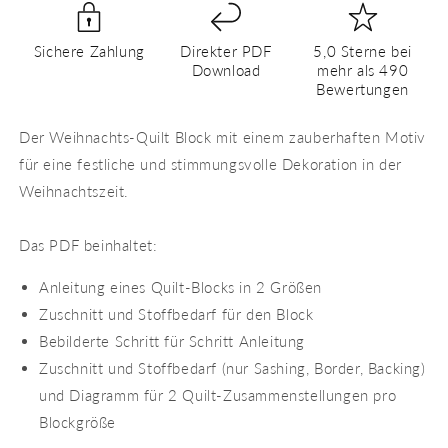
PDF
PDF
Quilt
Quilt
Sichere Zahlung
Direkter PDF
5,0 Sterne bei
Block
Block
Download
mehr als 490
Anleitung
Anleitung
Bewertungen
Der Weihnachts-Quilt Block mit einem zauberhaften Motiv
für eine festliche und stimmungsvolle Dekoration in der
Weihnachtszeit.
Das PDF beinhaltet:
Anleitung eines Quilt-Blocks in 2 Größen
Zuschnitt und Stoffbedarf für den Block
Bebilderte Schritt für Schritt Anleitung
Zuschnitt und Stoffbedarf (nur Sashing, Border, Backing)
und Diagramm für 2 Quilt-Zusammenstellungen pro
Blockgröße