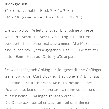
Blockgrößen
:
9“ x 9“ (unvernähter Block 9 ½ “ x 9 ½ “)
18“ x 18“ (unvernähter Block 18 ½ “ x 18 ½ “)
Die Quilt-Block Anleitung ist auf Englisch geschrieben,
wobei die Schritt für Schritt Anleitung mit Grafiken
bebildert ist, die ohne Text auskommen. Alle Maßangaben
sind in inch bzw. yard angegeben. Das PDF-Format ist US
letter. Beim Druck auf Seitengröße anpassen.
Schwierigkeitsgrad: Anfänger / fortgeschrittene Anfänger.
Genäht wird der Quilt Block auf traditionelle Art, nur aus
Quadraten und Rechtecken. Kein “Foundation Paper
Piecing”, also keine Papiervorlage wird verwendet und es
müssen keine Rundungen genäht werden.
Die Quiltblöcke bestehen aus zum Teil sehr kleinen
Stoffstücken (unvernäht 1“ x 1“, vernäht ½“ x ½“), daher ist