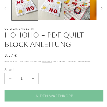
QUILTSANDNICESTUFF
HOHOHO – PDF QUILT
BLOCK ANLEITUNG
Normaler
3,57 €
Preis
inkl. MwSt. | versandkostenfrei
Versand
wird beim Checkout berechnet
Anzahl
Verringere
Erhöhe
die
die
Menge
Menge
für
für
IN DEN WARENKORB
HoHoHo
HoHoHo
–
–