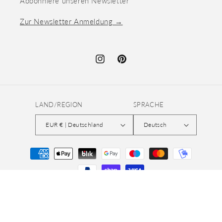
Abbonniere unseren Newsletter
Zur Newsletter Anmeldung →
Instagram
Pinterest
LAND/REGION
SPRACHE
EUR € | Deutschland
Deutsch
Zahlungsmethoden
© 2026,
quiltsandnicestuff
Widerrufsrecht
Datenschutzerklärung
AGB
Versand
Kontaktinformationen
Impressum