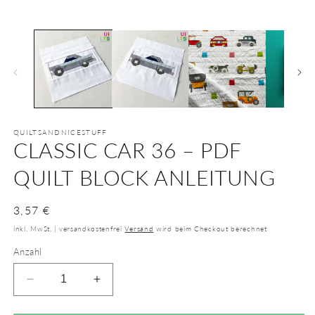
QUILTSANDNICESTUFF
CLASSIC CAR 36 – PDF
QUILT BLOCK ANLEITUNG
Normaler
3,57 €
Preis
inkl. MwSt. | versandkostenfrei
Versand
wird beim Checkout berechnet
Anzahl
Verringere
Erhöhe
die
die
Menge
Menge