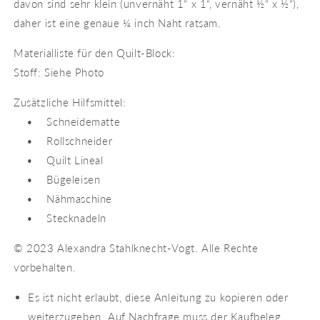
davon sind sehr klein (unvernäht 1“ x 1“, vernäht ½“ x ½“),
daher ist eine genaue ¼ inch Naht ratsam.
Materialliste für den Quilt-Block:
Stoff: Siehe Photo
Zusätzliche Hilfsmittel:
• Schneidematte
• Rollschneider
• Quilt Lineal
• Bügeleisen
• Nähmaschine
• Stecknadeln
© 2023 Alexandra Stahlknecht-Vogt. Alle Rechte
vorbehalten.
Es ist nicht erlaubt, diese Anleitung zu kopieren oder
weiterzugeben. Auf Nachfrage muss der Kaufbeleg