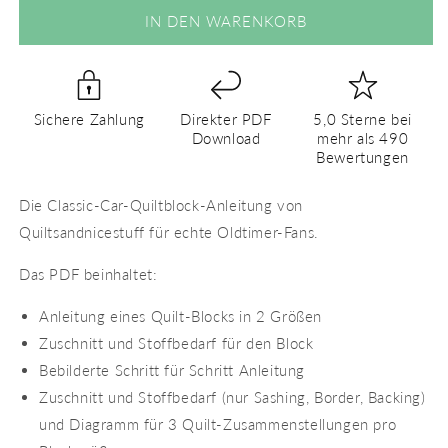
für
für
IN DEN WARENKORB
Classic
Classic
Car
Car
36
36
–
–
Sichere Zahlung
Direkter PDF
5,0 Sterne bei
PDF
PDF
Download
mehr als 490
Quilt
Quilt
Bewertungen
Block
Block
Anleitung
Anleitung
Die Classic-Car-Quiltblock-Anleitung von
Quiltsandnicestuff für echte Oldtimer-Fans.
Das PDF beinhaltet:
Anleitung eines Quilt-Blocks in 2 Größen
Zuschnitt und Stoffbedarf für den Block
Bebilderte Schritt für Schritt Anleitung
Zuschnitt und Stoffbedarf (nur Sashing, Border, Backing)
und Diagramm für 3 Quilt-Zusammenstellungen pro