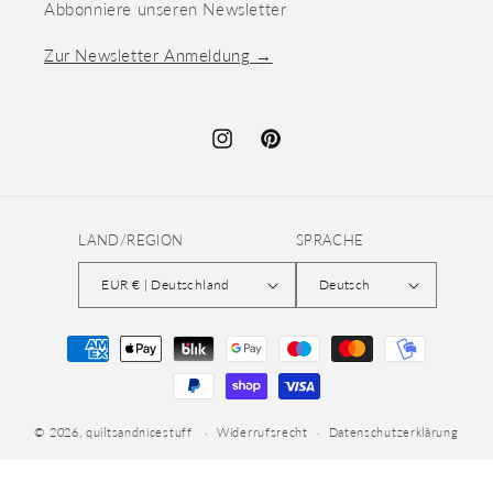
Abbonniere unseren Newsletter
Zur Newsletter Anmeldung →
Instagram
Pinterest
LAND/REGION
SPRACHE
EUR € | Deutschland
Deutsch
Zahlungsmethoden
© 2026,
quiltsandnicestuff
Widerrufsrecht
Datenschutzerklärung
AGB
Versand
Kontaktinformationen
Impressum