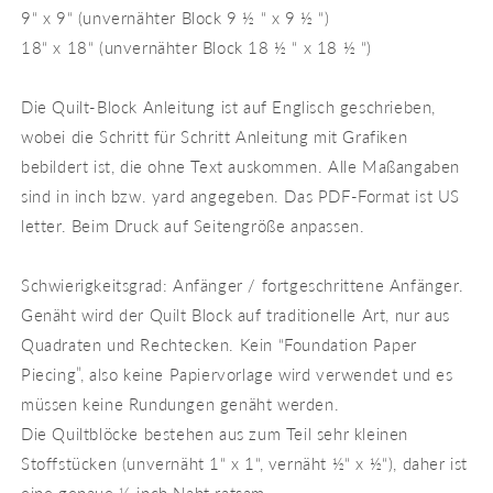
9“ x 9“ (unvernähter Block 9 ½ “ x 9 ½ “)
18“ x 18“ (unvernähter Block 18 ½ “ x 18 ½ “)
Die Quilt-Block Anleitung ist auf Englisch geschrieben,
wobei die Schritt für Schritt Anleitung mit Grafiken
bebildert ist, die ohne Text auskommen. Alle Maßangaben
sind in inch bzw. yard angegeben. Das PDF-Format ist US
letter. Beim Druck auf Seitengröße anpassen.
Schwierigkeitsgrad: Anfänger / fortgeschrittene Anfänger.
Genäht wird der Quilt Block auf traditionelle Art, nur aus
Quadraten und Rechtecken. Kein “Foundation Paper
Piecing”, also keine Papiervorlage wird verwendet und es
müssen keine Rundungen genäht werden.
Die Quiltblöcke bestehen aus zum Teil sehr kleinen
Stoffstücken (unvernäht 1“ x 1“, vernäht ½“ x ½“), daher ist
eine genaue ¼ inch Naht ratsam.