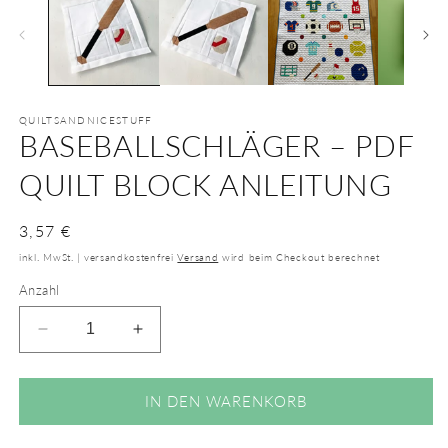
QUILTSANDNICESTUFF
BASEBALLSCHLÄGER – PDF
QUILT BLOCK ANLEITUNG
Normaler
3,57 €
Preis
inkl. MwSt. | versandkostenfrei
Versand
wird beim Checkout berechnet
Anzahl
Verringere
Erhöhe
die
die
Menge
Menge
für
für
IN DEN WARENKORB
Baseballschläger
Baseballschläger
–
–