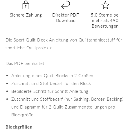
PDF
PDF
Quilt
Quilt
Sichere Zahlung
Direkter PDF
5,0 Sterne bei
Block
Block
Download
mehr als 490
Anleitung
Anleitung
Bewertungen
Die Sport Quilt Block Anleitung von Quiltsandnicestuff für
sportliche Quiltprojekte.
Das PDF beinhaltet:
Anleitung eines Quilt-Blocks in 2 Größen
Zuschnitt und Stoffbedarf für den Block
Bebilderte Schritt für Schritt Anleitung
Zuschnitt und Stoffbedarf (nur Sashing, Border, Backing)
und Diagramm für 2 Quilt-Zusammenstellungen pro
Blockgröße
Blockgrößen
: